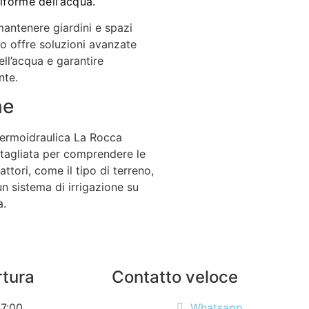
iforme dell’acqua.
 mantenere giardini e spazi
lo offre soluzioni avanzate
ell’acqua e garantire
nte.
ne
Termoidraulica La Rocca
ttagliata per comprendere le
attori, come il tipo di terreno,
un sistema di irrigazione su
a.
rtura
Contatto veloce
17:00
Whatsapp