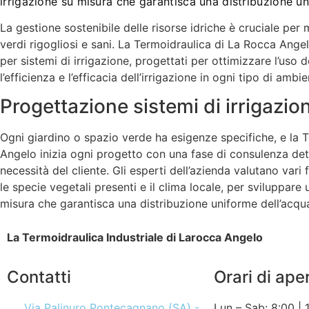
irrigazione su misura che garantisca una distribuzione un
La gestione sostenibile delle risorse idriche è cruciale per
verdi rigogliosi e sani. La Termoidraulica di La Rocca Ange
per sistemi di irrigazione, progettati per ottimizzare l’uso d
l’efficienza e l’efficacia dell’irrigazione in ogni tipo di ambie
Progettazione sistemi di irrigazio
Ogni giardino o spazio verde ha esigenze specifiche, e la 
Angelo inizia ogni progetto con una fase di consulenza de
necessità del cliente. Gli esperti dell’azienda valutano vari f
le specie vegetali presenti e il clima locale, per sviluppare 
misura che garantisca una distribuzione uniforme dell’acqu
La Termoidraulica Industriale di Larocca Angelo
Contatti
Orari di ape
Via Palinuro Pontecagnano (SA) -
Lun – Sab: 8:00 | 